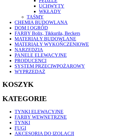
PĘDZLE
UCHWYTY
WKŁADY
TAŚMY
CHEMIA BUDOWLANA
DOM I OGRÓD
FARBY Bolix, Tikkurila, Beckers
MATERIAŁY BUDOWLANE
MATERIAŁY WYKOŃCZENIOWE
NARZĘDZIA
PANELE ELEWACYJNE
PRODUCENCI
SYSTEM PRZECIWPOŻAROWY
WYPRZEDAŻ
KOSZYK
KATEGORIE
TYNKI ELEWACYJNE
FARBY WEWNĘTRZNE
TYNKI
FUGI
AKCESORIA DO IZOLACJI