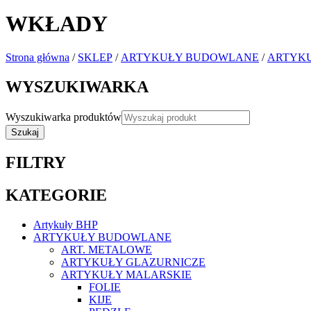
WKŁADY
Strona główna
/
SKLEP
/
ARTYKUŁY BUDOWLANE
/
ARTYKU
WYSZUKIWARKA
Wyszukiwarka produktów
Szukaj
FILTRY
KATEGORIE
Artykuły BHP
ARTYKUŁY BUDOWLANE
ART. METALOWE
ARTYKUŁY GLAZURNICZE
ARTYKUŁY MALARSKIE
FOLIE
KIJE