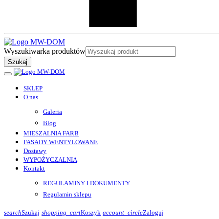
Wyszukiwarka produktów
Szukaj
SKLEP
O nas
Galeria
Blog
MIESZALNIA FARB
FASADY WENTYLOWANE
Dostawy
WYPOŻYCZALNIA
Kontakt
REGULAMINY I DOKUMENTY
Regulamin sklepu
search
Szukaj
shopping_cart
Koszyk
account_circle
Zaloguj