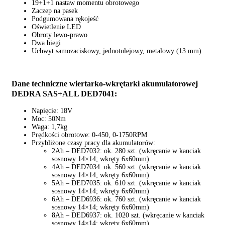
19+1+1 nastaw momentu obrotowego
Zaczep na pasek
Podgumowana rękojeść
Oświetlenie LED
Obroty lewo-prawo
Dwa biegi
Uchwyt samozaciskowy, jednotulejowy, metalowy (13 mm)
Dane techniczne wiertarko-wkrętarki akumulatorowej
DEDRA SAS+ALL DED7041:
Napięcie: 18V
Moc: 50Nm
Waga: 1,7kg
Prędkości obrotowe: 0-450, 0-1750RPM
Przybliżone czasy pracy dla akumulatorów:
2Ah – DED7032: ok. 280 szt. (wkręcanie w kanciak
sosnowy 14×14; wkręty 6x60mm)
4Ah – DED7034: ok. 560 szt. (wkręcanie w kanciak
sosnowy 14×14; wkręty 6x60mm)
5Ah – DED7035: ok. 610 szt. (wkręcanie w kanciak
sosnowy 14×14; wkręty 6x60mm)
6Ah – DED6936: ok. 760 szt. (wkręcanie w kanciak
sosnowy 14×14; wkręty 6x60mm)
8Ah – DED6937: ok. 1020 szt. (wkręcanie w kanciak
sosnowy 14×14; wkręty 6x60mm)