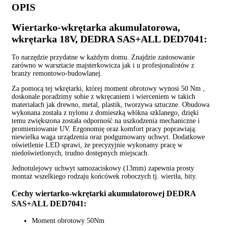
OPIS
Wiertarko-wkrętarka akumulatorowa,
wkrętarka 18V, DEDRA SAS+ALL DED7041:
To narzędzie przydatne w każdym domu. Znajdzie zastosowanie
zarówno w warsztacie majsterkowicza jak i u profesjonalistów z
branży remontowo-budowlanej.
Za pomocą tej wkrętarki, której moment obrotowy wynosi 50 Nm ,
doskonale poradzimy sobie z wkręcaniem i wierceniem w takich
materiałach jak drewno, metal, plastik, tworzywa sztuczne. Obudowa
wykonana została z nylonu z domieszką włókna szklanego, dzięki
temu zwiększona została odporność na uszkodzenia mechaniczne i
promieniowanie UV. Ergonomię oraz komfort pracy poprawiają:
niewielka waga urządzenia oraz podgumowany uchwyt. Dodatkowe
oświetlenie LED sprawi, że precyzyjnie wykonamy pracę w
niedoświetlonych, trudno dostępnych miejscach.
Jednotulejowy uchwyt samozaciskowy (13mm) zapewnia prosty
montaż wszelkiego rodzaju końcówek roboczych tj. wiertła, bity.
Cechy wiertarko-wkrętarki akumulatorowej DEDRA
SAS+ALL DED7041:
Moment obrotowy 50Nm