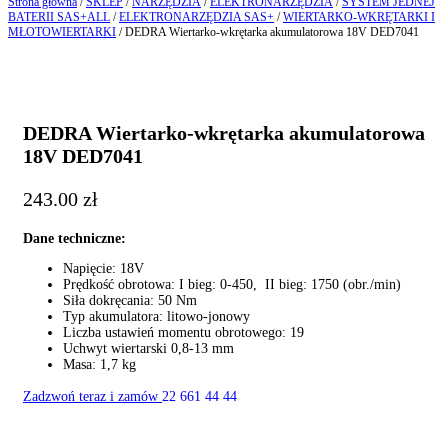
Strona główna
/
SKLEP
/
NARZĘDZIA
/
ELEKTRONARZĘDZIA
/
SYSTEM JEDNEJ
BATERII SAS+ALL
/
ELEKTRONARZĘDZIA SAS+
/
WIERTARKO-WKRĘTARKI I
MŁOTOWIERTARKI
/ DEDRA Wiertarko-wkrętarka akumulatorowa 18V DED7041
DEDRA Wiertarko-wkrętarka akumulatorowa
18V DED7041
243.00
zł
Dane techniczne:
Napięcie: 18V
Prędkość obrotowa: I bieg: 0-450, II bieg: 1750 (obr./min)
Siła dokręcania: 50 Nm
Typ akumulatora: litowo-jonowy
Liczba ustawień momentu obrotowego: 19
Uchwyt wiertarski 0,8-13 mm
Masa: 1,7 kg
Zadzwoń teraz i zamów
22 661 44 44