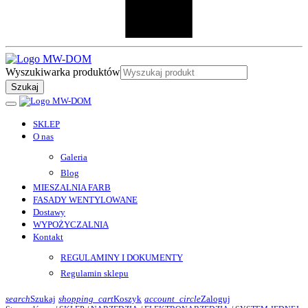
Wyszukiwarka produktów
Szukaj
SKLEP
O nas
Galeria
Blog
MIESZALNIA FARB
FASADY WENTYLOWANE
Dostawy
WYPOŻYCZALNIA
Kontakt
REGULAMINY I DOKUMENTY
Regulamin sklepu
search
Szukaj
shopping_cart
Koszyk
account_circle
Zaloguj