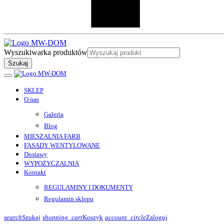
Wyszukiwarka produktów
Szukaj
SKLEP
O nas
Galeria
Blog
MIESZALNIA FARB
FASADY WENTYLOWANE
Dostawy
WYPOŻYCZALNIA
Kontakt
REGULAMINY I DOKUMENTY
Regulamin sklepu
search
Szukaj
shopping_cart
Koszyk
account_circle
Zaloguj