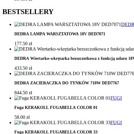
BEST
SELLERY
DED
DEDRA LAMPA WARSZTATOWA 18V DED7071
177.50
zł
DEDRA Wiertarko-wkrętarka bezszczotkowa z funkcją udaru 1
433.50
zł
DEDRA ZACIERACZKA DO TYNKÓW 710W DED7767
844.50
zł
FUGI
,
Fuga KERAKOLL FUGABELLA COLOR 01
58.00
zł
FUGI
,
Fuga KERAKOLL FUGABELLA COLOR 33