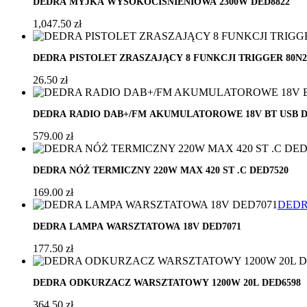
DEDRA MYJKA WYSOKOCIŚNIENIOWA 2300W DED8822
1,047.50
zł
DEDRA PISTOLET ZRASZAJĄCY 8 FUNKCJI TRIGGER 80N2
26.50
zł
DEDRA RADIO DAB+/FM AKUMULATOROWE 18V BT USB D
579.00
zł
DEDRA NÓŻ TERMICZNY 220W MAX 420 ST .C DED7520
169.00
zł
DED
DEDRA LAMPA WARSZTATOWA 18V DED7071
177.50
zł
DEDRA ODKURZACZ WARSZTATOWY 1200W 20L DED6598
364.50
zł