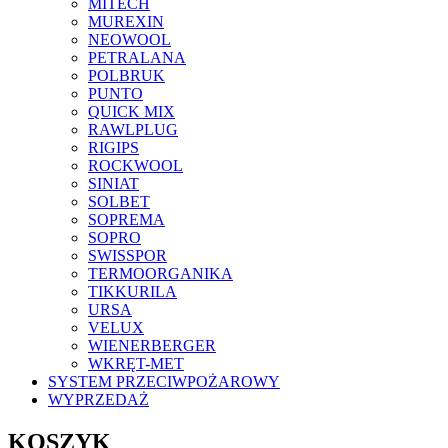
MITECH
MUREXIN
NEOWOOL
PETRALANA
POLBRUK
PUNTO
QUICK MIX
RAWLPLUG
RIGIPS
ROCKWOOL
SINIAT
SOLBET
SOPREMA
SOPRO
SWISSPOR
TERMOORGANIKA
TIKKURILA
URSA
VELUX
WIENERBERGER
WKRĘT-MET
SYSTEM PRZECIWPOŻAROWY
WYPRZEDAŻ
KOSZYK