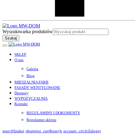
Wyszukiwarka produktów
Szukaj
SKLEP
O nas
Galeria
Blog
MIESZALNIA FARB
FASADY WENTYLOWANE
Dostawy
WYPOŻYCZALNIA
Kontakt
REGULAMINY I DOKUMENTY
Regulamin sklepu
search
Szukaj
shopping_cart
Koszyk
account_circle
Zaloguj