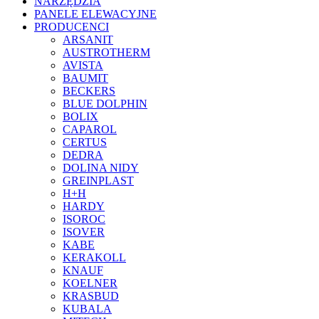
NARZĘDZIA
PANELE ELEWACYJNE
PRODUCENCI
ARSANIT
AUSTROTHERM
AVISTA
BAUMIT
BECKERS
BLUE DOLPHIN
BOLIX
CAPAROL
CERTUS
DEDRA
DOLINA NIDY
GREINPLAST
H+H
HARDY
ISOROC
ISOVER
KABE
KERAKOLL
KNAUF
KOELNER
KRASBUD
KUBALA